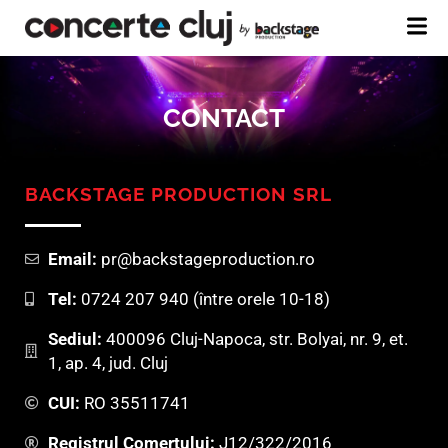
CONTACT
BACKSTAGE PRODUCTION SRL
Email:
pr@backstageproduction.ro
Tel:
0724 207 940 (între orele 10-18)
Sediul:
400096 Cluj-Napoca, str. Bolyai, nr. 9, et.
1, ap. 4, jud. Cluj
CUI:
RO 35511741
Registrul Comerțului:
J12/322/2016