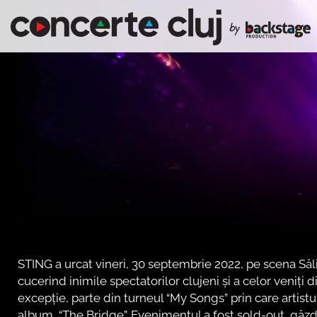
STING a urcat vineri, 30 septembrie 2022, pe scena Săl
cucerind inimile spectatorilor clujeni și a celor veniți d
excepție, parte din turneul “My Songs” prin care artis
album, “The Bridge”. Evenimentul a fost sold-out, găzd